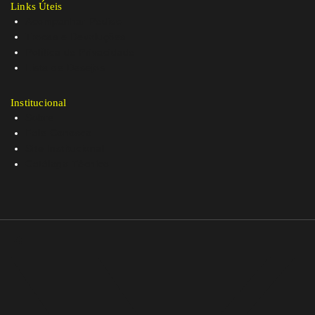
Links Úteis
Acompanhar Pedido
Trocas e Devoluções
Política de Privacidade
Lista de Desejos
Institucional
Sobre
Fale Conosco
Site Institucional
Catálogo Técnico