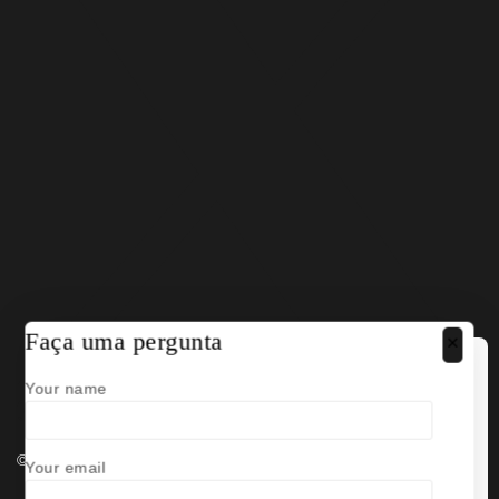
Faça uma pergunta
Cuidamos da sua privacidade
Your name
Para lhe proporcionar uma experiência
de compra personalizada, o nosso site
utiliza cookies. Ao continuar a utilizar
© 2026 Rewiid - Por
Pixel Project
.
Your email
este site, está a concordar com a
nossa
política de cookies
.