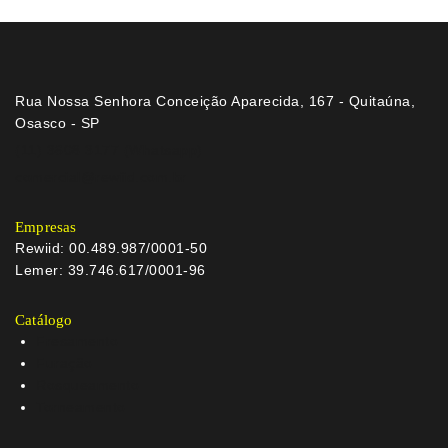
Rua Nossa Senhora Conceição Aparecida, 167 - Quitaúna,
Osasco - SP
(11) 3608 3177 (Whatsapp)
comercial@rewiid.com.br
Empresas
Rewiid: 00.489.987/0001-50
Lemer: 39.746.617/0001-96
Catálogo
Fresamento
Furação
Rosqueamento
Torneamento